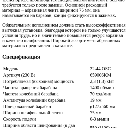
требуется только после замены. Основной расходный
материал – абразивная лента шириной 75 мм, она
наматывается на барабан, концы фиксируются в зажимах.
Обязательным дополнением должна стать высокоэффективная
вытяжная установка, благодаря которой не только улучшаются
условия труда, но и значительно повышается ресурс абразива
и качество шлифования. Широкий ассортимент абразивных
материалов представлен в каталоге.
Спецификация
Модель
22-44 OSC
Артикул (230 В)
659006KM
Потребляемая (выходная) мощность
2,3 (1,3) кВт
Частота вращения барабана
1400 об/мин
Частота колебаний барабана
70 ход/мин
Амплитуда колебаний барабана
19 мм
Шлифовальный барабан
ø127х560 мм
Ширина шлифовальной ленты
75 мм
Скорость подачи
0-3 м/мин
Ширина области шлифования (в два
550 (1100) мм