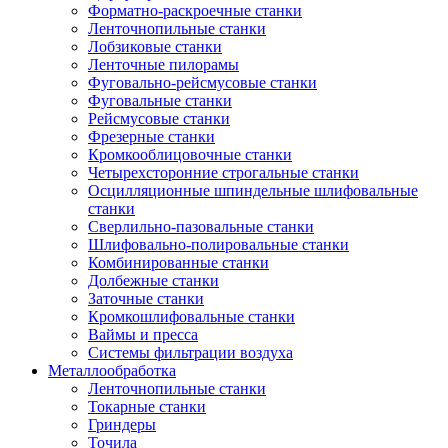
Форматно-раскроечные станки
Ленточнопильные станки
Лобзиковые станки
Ленточные пилорамы
Фуговально-рейсмусовые станки
Фуговальные станки
Рейсмусовые станки
Фрезерные станки
Кромкооблицовочные станки
Четырехсторонние строгальные станки
Осцилляционные шпиндельные шлифовальные
станки
Сверлильно-пазовальные станки
Шлифовально-полировальные станки
Комбинированные станки
Долбежные станки
Заточные станки
Кромкошлифовальные станки
Ваймы и пресса
Системы фильтрации воздуха
Металлообработка
Ленточнопильные станки
Токарные станки
Гриндеры
Точила