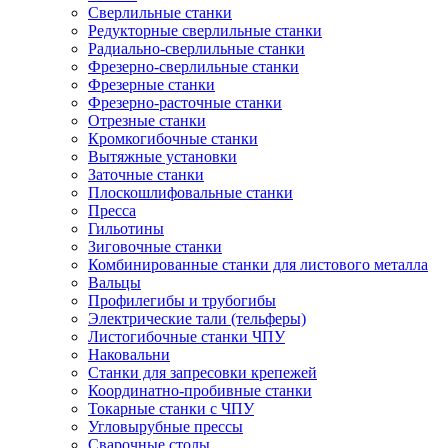
Сверлильные станки
Редукторные сверлильные станки
Радиально-сверлильные станки
Фрезерно-сверлильные станки
Фрезерные станки
Фрезерно-расточные станки
Отрезные станки
Кромкогибочные станки
Вытяжные установки
Заточные станки
Плоскошлифовальные станки
Пресса
Гильотины
Зиговочные станки
Комбинированные станки для листового металла
Вальцы
Профилегибы и трубогибы
Электрические тали (тельферы)
Листогибочные станки ЧПУ
Наковальни
Станки для запресовки крепежей
Координатно-пробивные станки
Токарные станки с ЧПУ
Угловырубные прессы
Сварочные столы