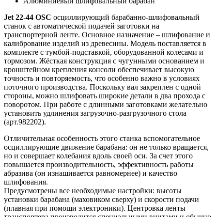
Алюминиевый шлифовальный барабан
Jet 22-44 OSC
осциллирующий барабанно-шлифовальный
станок с автоматической подачей заготовки на
транспортерной ленте. Основное назначение – шлифование и
калибрование изделий из древесины. Модель поставляется в
комплекте с тумбой-подставкой, оборудованной колесами и
тормозом. Жёсткая конструкция с чугунными основанием и
кронштейном крепления консоли обеспечивает высокую
точность и повторяемость, что особенно важно в условиях
поточного производства. Поскольку вал закреплен с одной
стороны, можно шлифовать широкие детали в два прохода с
поворотом. При работе с длинными заготовками желательно
установить удлинения загрузочно-разгрузочного стола
(арт.982202).
Отличительная особенность этого станка вспомогательное
осциллирующие движение барабана: он не только вращается,
но и совершает колебания вдоль своей оси. За счет этого
повышается производительность, эффективность работы
абразива (он изнашивается равномернее) и качество
шлифования.
Предусмотрены все необходимые настройки: высоты
установки барабана (маховиком сверху) и скорости подачи
(плавная при помощи электроники). Центровка ленты
транспортера производится специальными винтами и обычно