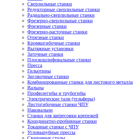
Сверлильные станки
Редукторные сверлильные станки
Радиально-сверлильные станки
Фрезерно-сверлильные станки
Фрезерные станки
Фрезерно-расточные станки
Отрезные станки
Кромкогибочные станки
Вытяжные установки
Заточные станки
Плоскошлифовальные станки
Пресса
Гильотины
Зиговочные станки
Комбинированные станки для листового металла
Вальцы
Профилегибы и трубогибы
Электрические тали (тельферы)
Листогибочные станки ЧПУ
Наковальни
Станки для запресовки крепежей
Координатно-пробивные станки
Токарные станки с ЧПУ
Угловырубные прессы
Сварочные столы