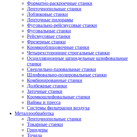
Форматно-раскроечные станки
Ленточнопильные станки
Лобзиковые станки
Ленточные пилорамы
Фуговально-рейсмусовые станки
Фуговальные станки
Рейсмусовые станки
Фрезерные станки
Кромкооблицовочные станки
Четырехсторонние строгальные станки
Осцилляционные шпиндельные шлифовальные
станки
Сверлильно-пазовальные станки
Шлифовально-полировальные станки
Комбинированные станки
Долбежные станки
Заточные станки
Кромкошлифовальные станки
Ваймы и пресса
Системы фильтрации воздуха
Металлообработка
Ленточнопильные станки
Токарные станки
Гриндеры
Точила