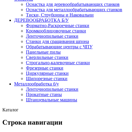
Оснастка для деревообрабатывающих станков
Оснастка для металлообрабатывающих станков
Тиски, Струбцины и Наковальни
ДЕРЕВООБРАБОТКА Б/У
Форматно-Раскроечные станки
Кромкооблицовочные станки
Ленточнопильные станки
Станки для сращивания шпона
Обрабатывающие центры с ЧПУ
Панельные пилы
Сверлильные станки
Строгально-калевочные станки
Фрезерные станки
Циркулярные станки
Шипорезные станки
Металлообработка б/у
Ленточнопильные станки
Прокатные станы
Штанцевальные машины
Каталог
Строка навигации