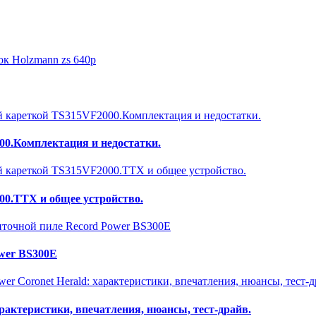
0.Комплектация и недостатки.
0.ТТХ и общее устройство.
ower BS300E
арактеристики, впечатления, нюансы, тест-драйв.