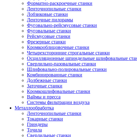
Форматно-раскроечные станки
Ленточнопильные станки
Лобзиковые станки
Ленточные пилорамы
Фуговально-рейсмусовые станки
Фуговальные станки
Рейсмусовые станки
Фрезерные станки
Кромкооблицовочные станки
Четырехсторонние строгальные станки
Осцилляционные шпиндельные шлифовальные ста
Сверлильно-пазовальные станки
Шлифовально-полировальные станки
Комбинированные станки
Долбежные станки
Заточные станки
Кромкошлифовальные станки
Ваймы и пресса
Системы фильтрации воздуха
Металлообработка
Ленточнопильные станки
Токарные станки
Гриндеры
Точила
Сверлильные станки