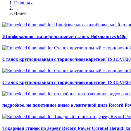
Главная
-
Видео
Шлифовально - калибровальный станок Holzmann zs 640p
Станок круглопильный с торцовочной кареткой TS315VF200
Станок круглопильный с торцовочной кареткой TS315VF200
подробное, но позитивное видео о ленточной пиле Record P
Токарный станок по дереву Record Power Coronet Herald: х