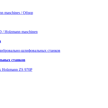
n
льных станков