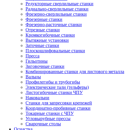
Редукторные сверлильные станки
Радиально-сверлильные станки
Фрезерно-сверлильные станки
Фрезерные станки
Фрезерно-расточные станки
Отрезные станки
Кромкогибочные станки
Вытяжные установки
Заточные станки
Плоскошлифовальные станки
Пресса
Гильотины
Зиговочные станки
Комбинированные станки для листового металла
Вальцы
Профилегибы и трубогибы
Электрические тали (тельферы)
Листогибочные станки ЧПУ
Наковальни
Станки для запресовки крепежей
Координатно-пробивные станки
Токарные станки с ЧПУ
Угловырубные прессы
Сварочные столы
Оснастка