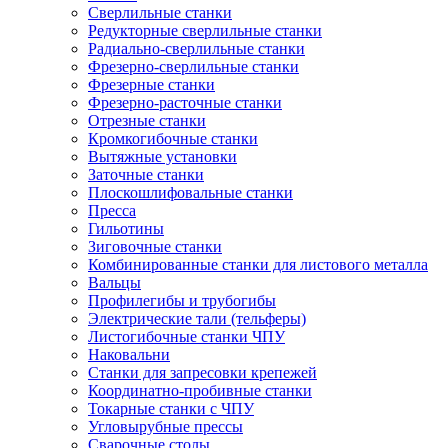
Сверлильные станки
Редукторные сверлильные станки
Радиально-сверлильные станки
Фрезерно-сверлильные станки
Фрезерные станки
Фрезерно-расточные станки
Отрезные станки
Кромкогибочные станки
Вытяжные установки
Заточные станки
Плоскошлифовальные станки
Пресса
Гильотины
Зиговочные станки
Комбинированные станки для листового металла
Вальцы
Профилегибы и трубогибы
Электрические тали (тельферы)
Листогибочные станки ЧПУ
Наковальни
Станки для запресовки крепежей
Координатно-пробивные станки
Токарные станки с ЧПУ
Угловырубные прессы
Сварочные столы