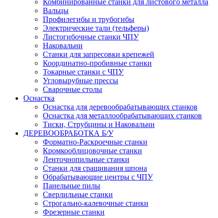
Комбинированные станки для листового металла
Вальцы
Профилегибы и трубогибы
Электрические тали (тельферы)
Листогибочные станки ЧПУ
Наковальни
Станки для запресовки крепежей
Координатно-пробивные станки
Токарные станки с ЧПУ
Угловырубные прессы
Сварочные столы
Оснастка
Оснастка для деревообрабатывающих станков
Оснастка для металлообрабатывающих станков
Тиски, Струбцины и Наковальни
ДЕРЕВООБРАБОТКА Б/У
Форматно-Раскроечные станки
Кромкооблицовочные станки
Ленточнопильные станки
Станки для сращивания шпона
Обрабатывающие центры с ЧПУ
Панельные пилы
Сверлильные станки
Строгально-калевочные станки
Фрезерные станки