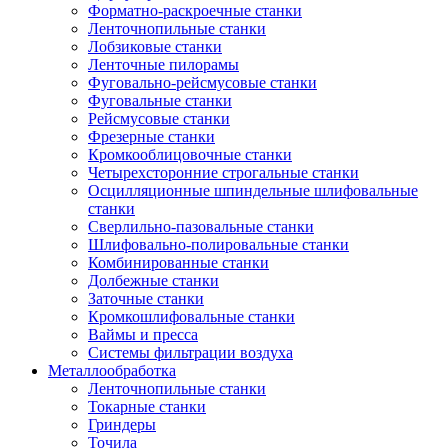
Форматно-раскроечные станки
Ленточнопильные станки
Лобзиковые станки
Ленточные пилорамы
Фуговально-рейсмусовые станки
Фуговальные станки
Рейсмусовые станки
Фрезерные станки
Кромкооблицовочные станки
Четырехсторонние строгальные станки
Осцилляционные шпиндельные шлифовальные
станки
Сверлильно-пазовальные станки
Шлифовально-полировальные станки
Комбинированные станки
Долбежные станки
Заточные станки
Кромкошлифовальные станки
Ваймы и пресса
Системы фильтрации воздуха
Металлообработка
Ленточнопильные станки
Токарные станки
Гриндеры
Точила