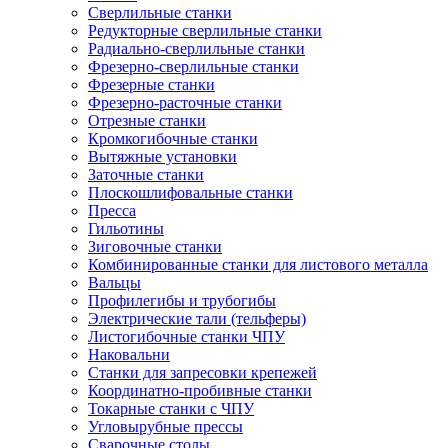
Сверлильные станки
Редукторные сверлильные станки
Радиально-сверлильные станки
Фрезерно-сверлильные станки
Фрезерные станки
Фрезерно-расточные станки
Отрезные станки
Кромкогибочные станки
Вытяжные установки
Заточные станки
Плоскошлифовальные станки
Пресса
Гильотины
Зиговочные станки
Комбинированные станки для листового металла
Вальцы
Профилегибы и трубогибы
Электрические тали (тельферы)
Листогибочные станки ЧПУ
Наковальни
Станки для запресовки крепежей
Координатно-пробивные станки
Токарные станки с ЧПУ
Угловырубные прессы
Сварочные столы