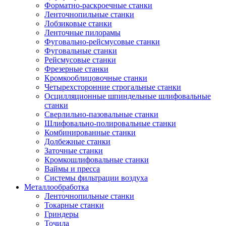
Форматно-раскроечные станки
Ленточнопильные станки
Лобзиковые станки
Ленточные пилорамы
Фуговально-рейсмусовые станки
Фуговальные станки
Рейсмусовые станки
Фрезерные станки
Кромкооблицовочные станки
Четырехсторонние строгальные станки
Осцилляционные шпиндельные шлифовальные
станки
Сверлильно-пазовальные станки
Шлифовально-полировальные станки
Комбинированные станки
Долбежные станки
Заточные станки
Кромкошлифовальные станки
Ваймы и пресса
Системы фильтрации воздуха
Металлообработка
Ленточнопильные станки
Токарные станки
Гриндеры
Точила