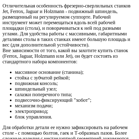
Отличительная особенность фрезерно-сверлильных станков
Jet, Ferrox, Jaguar и Holzmann - подвижный шпиндель,
размещенный на регулируемом суппорте. Рабочий
инструмент может перемещаться вдоль всей рабочей
площадки (стола), и поворачиваться к ней под разными
углами. Для удобства работы с массивными, габаритными
деталями столы в таких станках имеют большую площадь и
вес (для дополнительной устойчивости).
Вне зависимости от того, какой вы захотите купить станок
(Ferrox, Jaguar, Holzmann или Jet), он будет состоять из
стандартного набора компонентов:
массивное основание (станина);
стойка с зубчатой рейкой;
подвижная консоль;
шпиндельный узел;
салазки поперечного типа;
подвесочно-фиксирующий "хобот";
механизм подачи;
электропривод;
блок управления.
Для обработки детали ее нужно зафиксировать на рабочем
столе - с помощью болтов, гаек и Т-образных пазов. Более
сложные изделия с нестандартной геометрией зажимаются