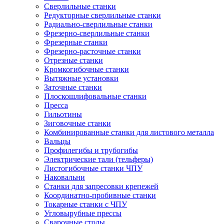
Сверлильные станки
Редукторные сверлильные станки
Радиально-сверлильные станки
Фрезерно-сверлильные станки
Фрезерные станки
Фрезерно-расточные станки
Отрезные станки
Кромкогибочные станки
Вытяжные установки
Заточные станки
Плоскошлифовальные станки
Пресса
Гильотины
Зиговочные станки
Комбинированные станки для листового металла
Вальцы
Профилегибы и трубогибы
Электрические тали (тельферы)
Листогибочные станки ЧПУ
Наковальни
Станки для запресовки крепежей
Координатно-пробивные станки
Токарные станки с ЧПУ
Угловырубные прессы
Сварочные столы