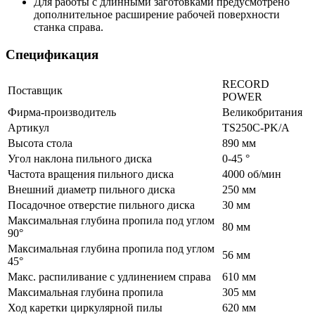
Для работы с длинными заготовками предусмотрено
дополнительное расширение рабочей поверхности
станка справа.
Спецификация
RECORD
Поставщик
POWER
Фирма-производитель
Великобритания
Артикул
TS250C-PK/A
Высота стола
890 мм
Угол наклона пильного диска
0-45 °
Частота вращения пильного диска
4000 об/мин
Внешний диаметр пильного диска
250 мм
Посадочное отверстие пильного диска
30 мм
Максимальная глубина пропила под углом
80 мм
90°
Максимальная глубина пропила под углом
56 мм
45°
Макс. распиливание с удлинением справа
610 мм
Максимальная глубина пропила
305 мм
Ход каретки циркулярной пилы
620 мм