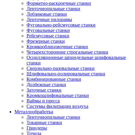
Форматно-раскроечные станки
Ленточнопильные станки
Лобзиковые станки
Ленточные пилорамы
Фуговально-рейсмусовые станки
Фуговальные станки
Рейсмусовые станки
Фрезерные станки
Кромкооблицовочные станки
Четырехсторонние строгальные станки
Осцилляционные шпиндельные шлифовальные
станки
Сверлильно-пазовальные станки
Шлифовально-полировальные станки
Комбинированные станки
Долбежные станки
Заточные станки
Кромкошлифовальные станки
Ваймы и пресса
Системы фильтрации воздуха
Металлообработка
Ленточнопильные станки
Токарные станки
Гриндеры
Точила