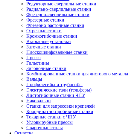
Редукторные сверлильные станки
Радиально-сверлильные станки
Фрезерно-сверлильные станки
Фрезерные станки
Фрезерно-расточные станки
Отрезные станки
Кромкогибочные станки
Вытяжные установки
Заточные станки
Плоскошлифовальные станки
Пресса
Гильотины
Зиговочные станки
Комбинированные станки для листового металла
Вальцы
Профилегибы и трубогибы
Электрические тали (тельферы)
Листогибочные станки ЧПУ
Наковальни
Станки для запресовки крепежей
Координатно-пробивные станки
Токарные станки с ЧПУ
Угловырубные прессы
Сварочные столы
Оснастка