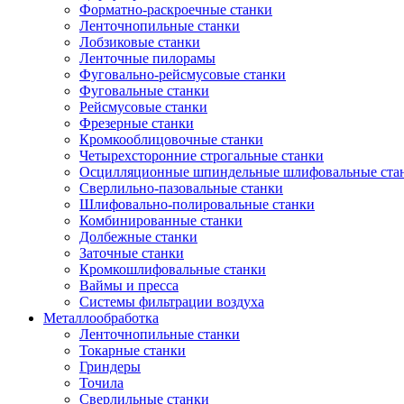
Форматно-раскроечные станки
Ленточнопильные станки
Лобзиковые станки
Ленточные пилорамы
Фуговально-рейсмусовые станки
Фуговальные станки
Рейсмусовые станки
Фрезерные станки
Кромкооблицовочные станки
Четырехсторонние строгальные станки
Осцилляционные шпиндельные шлифовальные ста
Сверлильно-пазовальные станки
Шлифовально-полировальные станки
Комбинированные станки
Долбежные станки
Заточные станки
Кромкошлифовальные станки
Ваймы и пресса
Системы фильтрации воздуха
Металлообработка
Ленточнопильные станки
Токарные станки
Гриндеры
Точила
Сверлильные станки