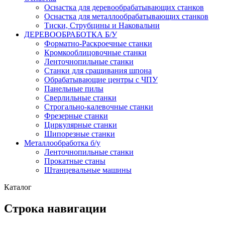
Оснастка для деревообрабатывающих станков
Оснастка для металлообрабатывающих станков
Тиски, Струбцины и Наковальни
ДЕРЕВООБРАБОТКА Б/У
Форматно-Раскроечные станки
Кромкооблицовочные станки
Ленточнопильные станки
Станки для сращивания шпона
Обрабатывающие центры с ЧПУ
Панельные пилы
Сверлильные станки
Строгально-калевочные станки
Фрезерные станки
Циркулярные станки
Шипорезные станки
Металлообработка б/у
Ленточнопильные станки
Прокатные станы
Штанцевальные машины
Каталог
Строка навигации