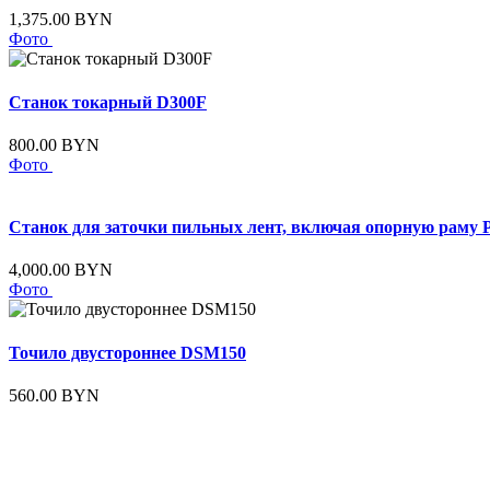
1,375.00 BYN
Фото
Станок токарный D300F
800.00 BYN
Фото
Станок для заточки пильных лент, включая опорную раму
4,000.00 BYN
Фото
Точило двустороннее DSM150
560.00 BYN