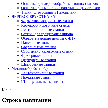
Оснастка для деревообрабатывающих станков
Оснастка для металлообрабатывающих станков
Тиски, Струбцины и Наковальни
ДЕРЕВООБРАБОТКА Б/У
Форматно-Раскроечные станки
Кромкооблицовочные станки
Ленточнопильные станки
Станки для сращивания шпона
Обрабатывающие центры с ЧПУ
Панельные пилы
Сверлильные станки
Строгально-калевочные станки
Фрезерные станки
Циркулярные станки
Шипорезные станки
Металлообработка б/у
Ленточнопильные станки
Прокатные станы
Штанцевальные машины
Каталог
Строка навигации