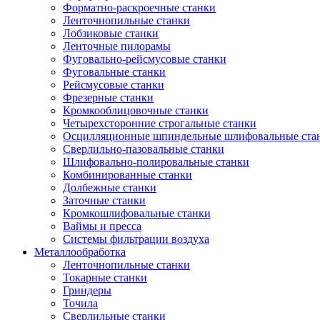
Форматно-раскроечные станки
Ленточнопильные станки
Лобзиковые станки
Ленточные пилорамы
Фуговально-рейсмусовые станки
Фуговальные станки
Рейсмусовые станки
Фрезерные станки
Кромкооблицовочные станки
Четырехсторонние строгальные станки
Осцилляционные шпиндельные шлифовальные ста
Сверлильно-пазовальные станки
Шлифовально-полировальные станки
Комбинированные станки
Долбежные станки
Заточные станки
Кромкошлифовальные станки
Ваймы и пресса
Системы фильтрации воздуха
Металлообработка
Ленточнопильные станки
Токарные станки
Гриндеры
Точила
Сверлильные станки