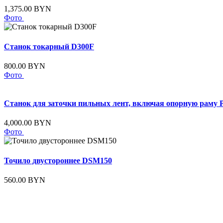
1,375.00 BYN
Фото
Станок токарный D300F
800.00 BYN
Фото
Станок для заточки пильных лент, включая опорную раму
4,000.00 BYN
Фото
Точило двустороннее DSM150
560.00 BYN