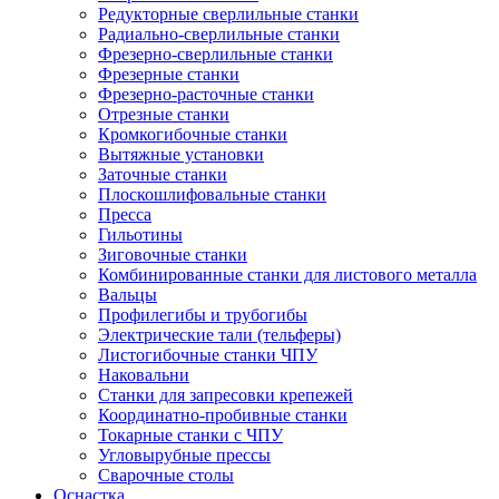
Редукторные сверлильные станки
Радиально-сверлильные станки
Фрезерно-сверлильные станки
Фрезерные станки
Фрезерно-расточные станки
Отрезные станки
Кромкогибочные станки
Вытяжные установки
Заточные станки
Плоскошлифовальные станки
Пресса
Гильотины
Зиговочные станки
Комбинированные станки для листового металла
Вальцы
Профилегибы и трубогибы
Электрические тали (тельферы)
Листогибочные станки ЧПУ
Наковальни
Станки для запресовки крепежей
Координатно-пробивные станки
Токарные станки с ЧПУ
Угловырубные прессы
Сварочные столы
Оснастка