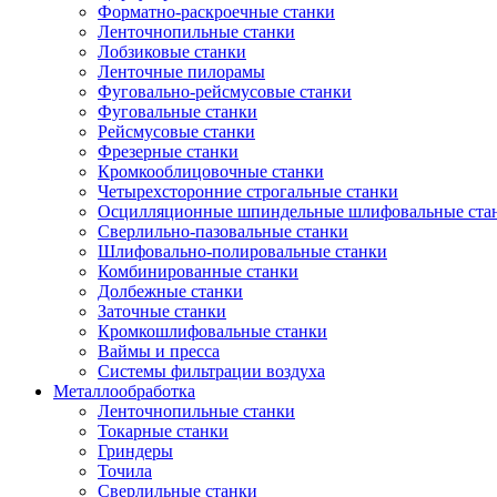
Форматно-раскроечные станки
Ленточнопильные станки
Лобзиковые станки
Ленточные пилорамы
Фуговально-рейсмусовые станки
Фуговальные станки
Рейсмусовые станки
Фрезерные станки
Кромкооблицовочные станки
Четырехсторонние строгальные станки
Осцилляционные шпиндельные шлифовальные ста
Сверлильно-пазовальные станки
Шлифовально-полировальные станки
Комбинированные станки
Долбежные станки
Заточные станки
Кромкошлифовальные станки
Ваймы и пресса
Системы фильтрации воздуха
Металлообработка
Ленточнопильные станки
Токарные станки
Гриндеры
Точила
Сверлильные станки