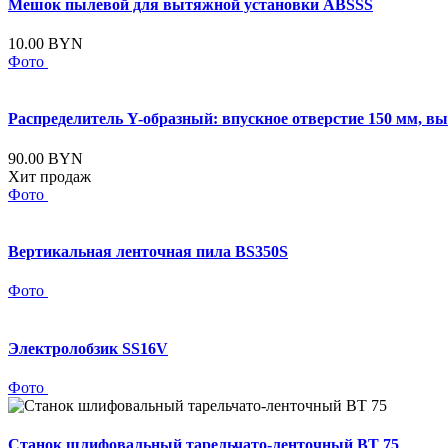
Мешок пылевой для вытяжной установки ABSSS
10.00 BYN
Фото
Распределитель Y-образный: впускное отверстие 150 мм, вы
90.00 BYN
Хит продаж
Фото
Вертикальная ленточная пила BS350S
Фото
Электролобзик SS16V
Фото
Станок шлифовальный тарельчато-ленточный BT 75