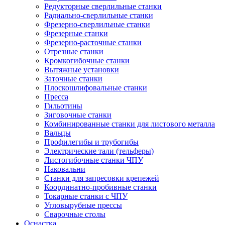
Редукторные сверлильные станки
Радиально-сверлильные станки
Фрезерно-сверлильные станки
Фрезерные станки
Фрезерно-расточные станки
Отрезные станки
Кромкогибочные станки
Вытяжные установки
Заточные станки
Плоскошлифовальные станки
Пресса
Гильотины
Зиговочные станки
Комбинированные станки для листового металла
Вальцы
Профилегибы и трубогибы
Электрические тали (тельферы)
Листогибочные станки ЧПУ
Наковальни
Станки для запресовки крепежей
Координатно-пробивные станки
Токарные станки с ЧПУ
Угловырубные прессы
Сварочные столы
Оснастка