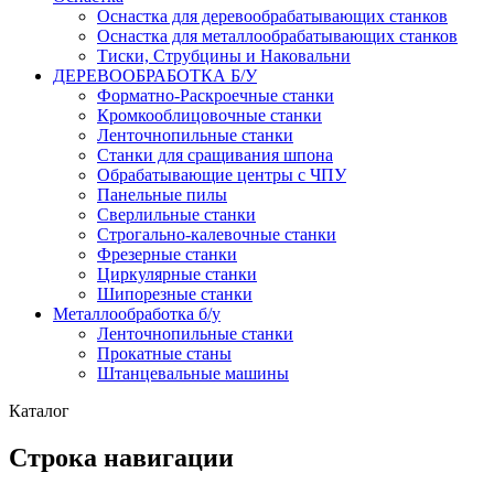
Оснастка для деревообрабатывающих станков
Оснастка для металлообрабатывающих станков
Тиски, Струбцины и Наковальни
ДЕРЕВООБРАБОТКА Б/У
Форматно-Раскроечные станки
Кромкооблицовочные станки
Ленточнопильные станки
Станки для сращивания шпона
Обрабатывающие центры с ЧПУ
Панельные пилы
Сверлильные станки
Строгально-калевочные станки
Фрезерные станки
Циркулярные станки
Шипорезные станки
Металлообработка б/у
Ленточнопильные станки
Прокатные станы
Штанцевальные машины
Каталог
Строка навигации