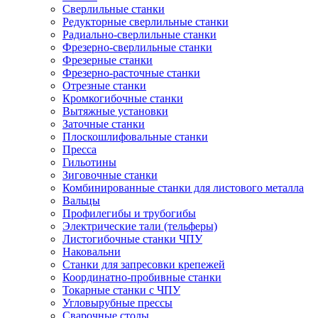
Сверлильные станки
Редукторные сверлильные станки
Радиально-сверлильные станки
Фрезерно-сверлильные станки
Фрезерные станки
Фрезерно-расточные станки
Отрезные станки
Кромкогибочные станки
Вытяжные установки
Заточные станки
Плоскошлифовальные станки
Пресса
Гильотины
Зиговочные станки
Комбинированные станки для листового металла
Вальцы
Профилегибы и трубогибы
Электрические тали (тельферы)
Листогибочные станки ЧПУ
Наковальни
Станки для запресовки крепежей
Координатно-пробивные станки
Токарные станки с ЧПУ
Угловырубные прессы
Сварочные столы