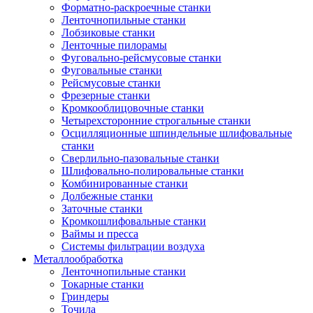
Форматно-раскроечные станки
Ленточнопильные станки
Лобзиковые станки
Ленточные пилорамы
Фуговально-рейсмусовые станки
Фуговальные станки
Рейсмусовые станки
Фрезерные станки
Кромкооблицовочные станки
Четырехсторонние строгальные станки
Осцилляционные шпиндельные шлифовальные
станки
Сверлильно-пазовальные станки
Шлифовально-полировальные станки
Комбинированные станки
Долбежные станки
Заточные станки
Кромкошлифовальные станки
Ваймы и пресса
Системы фильтрации воздуха
Металлообработка
Ленточнопильные станки
Токарные станки
Гриндеры
Точила