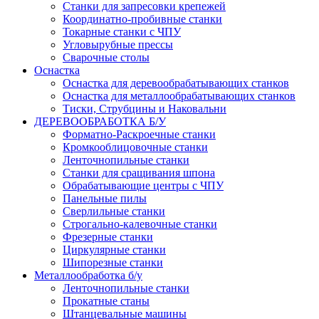
Станки для запресовки крепежей
Координатно-пробивные станки
Токарные станки с ЧПУ
Угловырубные прессы
Сварочные столы
Оснастка
Оснастка для деревообрабатывающих станков
Оснастка для металлообрабатывающих станков
Тиски, Струбцины и Наковальни
ДЕРЕВООБРАБОТКА Б/У
Форматно-Раскроечные станки
Кромкооблицовочные станки
Ленточнопильные станки
Станки для сращивания шпона
Обрабатывающие центры с ЧПУ
Панельные пилы
Сверлильные станки
Строгально-калевочные станки
Фрезерные станки
Циркулярные станки
Шипорезные станки
Металлообработка б/у
Ленточнопильные станки
Прокатные станы
Штанцевальные машины