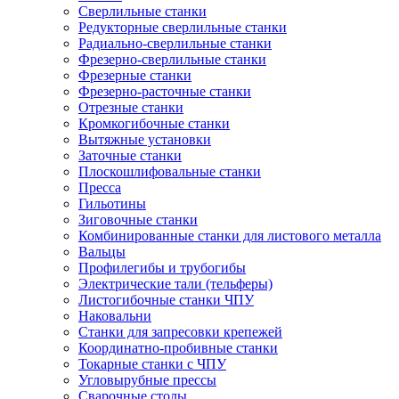
Сверлильные станки
Редукторные сверлильные станки
Радиально-сверлильные станки
Фрезерно-сверлильные станки
Фрезерные станки
Фрезерно-расточные станки
Отрезные станки
Кромкогибочные станки
Вытяжные установки
Заточные станки
Плоскошлифовальные станки
Пресса
Гильотины
Зиговочные станки
Комбинированные станки для листового металла
Вальцы
Профилегибы и трубогибы
Электрические тали (тельферы)
Листогибочные станки ЧПУ
Наковальни
Станки для запресовки крепежей
Координатно-пробивные станки
Токарные станки с ЧПУ
Угловырубные прессы
Сварочные столы