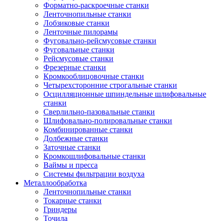
Форматно-раскроечные станки
Ленточнопильные станки
Лобзиковые станки
Ленточные пилорамы
Фуговально-рейсмусовые станки
Фуговальные станки
Рейсмусовые станки
Фрезерные станки
Кромкооблицовочные станки
Четырехсторонние строгальные станки
Осцилляционные шпиндельные шлифовальные
станки
Сверлильно-пазовальные станки
Шлифовально-полировальные станки
Комбинированные станки
Долбежные станки
Заточные станки
Кромкошлифовальные станки
Ваймы и пресса
Системы фильтрации воздуха
Металлообработка
Ленточнопильные станки
Токарные станки
Гриндеры
Точила