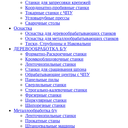
Станки для запресовки крепежей
Координатно-пробивные станки
Токарные станки с ЧПУ
Угловырубные прессы
Сварочные столы
Оснастка
Оснастка для деревообрабатывающих станков
Оснастка для металлообрабатывающих станков
Тиски, Струбцины и Наковальни
ДЕРЕВООБРАБОТКА Б/У
Форматно-Раскроечные станки
Кромкооблицовочные станки
Ленточнопильные станки
Станки для сращивания шпона
Обрабатывающие центры с ЧПУ
Панельные пилы
Сверлильные станки
Строгально-калевочные станки
Фрезерные станки
Циркулярные станки
Шипорезные станки
Металлообработка б/у
Ленточнопильные станки
Прокатные станы
Штанцевальные машины