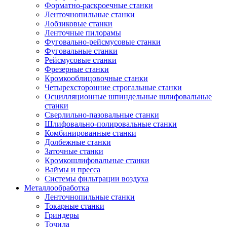
Форматно-раскроечные станки
Ленточнопильные станки
Лобзиковые станки
Ленточные пилорамы
Фуговально-рейсмусовые станки
Фуговальные станки
Рейсмусовые станки
Фрезерные станки
Кромкооблицовочные станки
Четырехсторонние строгальные станки
Осцилляционные шпиндельные шлифовальные
станки
Сверлильно-пазовальные станки
Шлифовально-полировальные станки
Комбинированные станки
Долбежные станки
Заточные станки
Кромкошлифовальные станки
Ваймы и пресса
Системы фильтрации воздуха
Металлообработка
Ленточнопильные станки
Токарные станки
Гриндеры
Точила