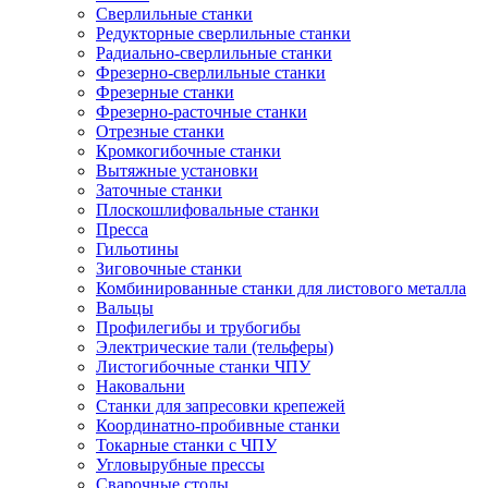
Сверлильные станки
Редукторные сверлильные станки
Радиально-сверлильные станки
Фрезерно-сверлильные станки
Фрезерные станки
Фрезерно-расточные станки
Отрезные станки
Кромкогибочные станки
Вытяжные установки
Заточные станки
Плоскошлифовальные станки
Пресса
Гильотины
Зиговочные станки
Комбинированные станки для листового металла
Вальцы
Профилегибы и трубогибы
Электрические тали (тельферы)
Листогибочные станки ЧПУ
Наковальни
Станки для запресовки крепежей
Координатно-пробивные станки
Токарные станки с ЧПУ
Угловырубные прессы
Сварочные столы