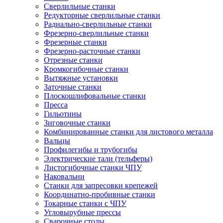
Сверлильные станки
Редукторные сверлильные станки
Радиально-сверлильные станки
Фрезерно-сверлильные станки
Фрезерные станки
Фрезерно-расточные станки
Отрезные станки
Кромкогибочные станки
Вытяжные установки
Заточные станки
Плоскошлифовальные станки
Пресса
Гильотины
Зиговочные станки
Комбинированные станки для листового металла
Вальцы
Профилегибы и трубогибы
Электрические тали (тельферы)
Листогибочные станки ЧПУ
Наковальни
Станки для запресовки крепежей
Координатно-пробивные станки
Токарные станки с ЧПУ
Угловырубные прессы
Сварочные столы