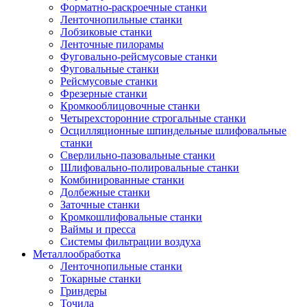
Форматно-раскроечные станки
Ленточнопильные станки
Лобзиковые станки
Ленточные пилорамы
Фуговально-рейсмусовые станки
Фуговальные станки
Рейсмусовые станки
Фрезерные станки
Кромкооблицовочные станки
Четырехсторонние строгальные станки
Осцилляционные шпиндельные шлифовальные
станки
Сверлильно-пазовальные станки
Шлифовально-полировальные станки
Комбинированные станки
Долбежные станки
Заточные станки
Кромкошлифовальные станки
Ваймы и пресса
Системы фильтрации воздуха
Металлообработка
Ленточнопильные станки
Токарные станки
Гриндеры
Точила