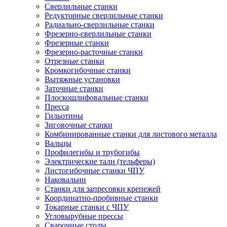
Сверлильные станки
Редукторные сверлильные станки
Радиально-сверлильные станки
Фрезерно-сверлильные станки
Фрезерные станки
Фрезерно-расточные станки
Отрезные станки
Кромкогибочные станки
Вытяжные установки
Заточные станки
Плоскошлифовальные станки
Пресса
Гильотины
Зиговочные станки
Комбинированные станки для листового металла
Вальцы
Профилегибы и трубогибы
Электрические тали (тельферы)
Листогибочные станки ЧПУ
Наковальни
Станки для запресовки крепежей
Координатно-пробивные станки
Токарные станки с ЧПУ
Угловырубные прессы
Сварочные столы