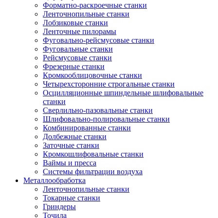
Форматно-раскроечные станки
Ленточнопильные станки
Лобзиковые станки
Ленточные пилорамы
Фуговально-рейсмусовые станки
Фуговальные станки
Рейсмусовые станки
Фрезерные станки
Кромкооблицовочные станки
Четырехсторонние строгальные станки
Осцилляционные шпиндельные шлифовальные
станки
Сверлильно-пазовальные станки
Шлифовально-полировальные станки
Комбинированные станки
Долбежные станки
Заточные станки
Кромкошлифовальные станки
Ваймы и пресса
Системы фильтрации воздуха
Металлообработка
Ленточнопильные станки
Токарные станки
Гриндеры
Точила