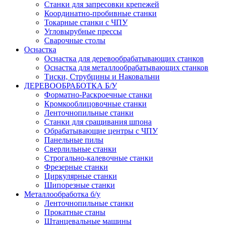
Станки для запресовки крепежей
Координатно-пробивные станки
Токарные станки с ЧПУ
Угловырубные прессы
Сварочные столы
Оснастка
Оснастка для деревообрабатывающих станков
Оснастка для металлообрабатывающих станков
Тиски, Струбцины и Наковальни
ДЕРЕВООБРАБОТКА Б/У
Форматно-Раскроечные станки
Кромкооблицовочные станки
Ленточнопильные станки
Станки для сращивания шпона
Обрабатывающие центры с ЧПУ
Панельные пилы
Сверлильные станки
Строгально-калевочные станки
Фрезерные станки
Циркулярные станки
Шипорезные станки
Металлообработка б/у
Ленточнопильные станки
Прокатные станы
Штанцевальные машины