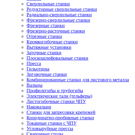
Сверлильные станки
Редукторные сверлильные станки
Радиально-сверлильные станки
Фрезерно-сверлильные станки
Фрезерные станки
Фрезерно-расточные станки
Отрезные станки
Кромкогибочные станки
Вытяжные установки
Заточные станки
Плоскошлифовальные станки
Пресса
Гильотины
Зиговочные станки
Комбинированные станки для листового металла
Вальцы
Профилегибы и трубогибы
Электрические тали (тельферы)
Листогибочные станки ЧПУ
Наковальни
Станки для запресовки крепежей
Координатно-пробивные станки
Токарные станки с ЧПУ
Угловырубные прессы
Сварочные столы