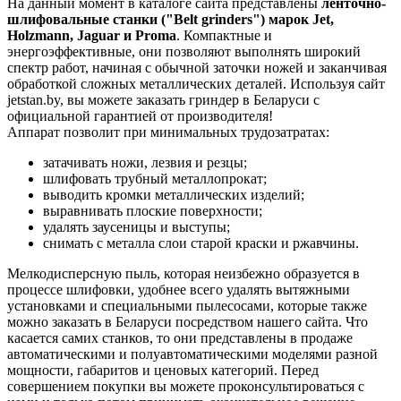
На данный момент в каталоге сайта представлены
ленточно-
шлифовальные станки ("Belt grinders") марок Jet,
Holzmann, Jaguar и Proma
. Компактные и
энергоэффективные, они позволяют выполнять широкий
спектр работ, начиная с обычной заточки ножей и заканчивая
обработкой сложных металлических деталей. Используя сайт
jetstan.by, вы можете заказать гриндер в Беларуси с
официальной гарантией от производителя!
Аппарат позволит при минимальных трудозатратах:
затачивать ножи, лезвия и резцы;
шлифовать трубный металлопрокат;
выводить кромки металлических изделий;
выравнивать плоские поверхности;
удалять заусеницы и выступы;
снимать с металла слои старой краски и ржавчины.
Мелкодисперсную пыль, которая неизбежно образуется в
процессе шлифовки, удобнее всего удалять вытяжными
установками и специальными пылесосами, которые также
можно заказать в Беларуси посредством нашего сайта. Что
касается самих станков, то они представлены в продаже
автоматическими и полуавтоматическими моделями разной
мощности, габаритов и ценовых категорий. Перед
совершением покупки вы можете проконсультироваться с