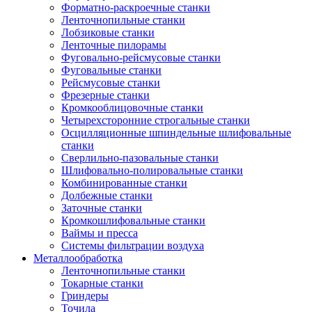
Форматно-раскроечные станки
Ленточнопильные станки
Лобзиковые станки
Ленточные пилорамы
Фуговально-рейсмусовые станки
Фуговальные станки
Рейсмусовые станки
Фрезерные станки
Кромкооблицовочные станки
Четырехсторонние строгальные станки
Осцилляционные шпиндельные шлифовальные
станки
Сверлильно-пазовальные станки
Шлифовально-полировальные станки
Комбинированные станки
Долбежные станки
Заточные станки
Кромкошлифовальные станки
Ваймы и пресса
Системы фильтрации воздуха
Металлообработка
Ленточнопильные станки
Токарные станки
Гриндеры
Точила