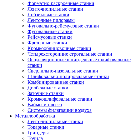
Форматно-раскроечные станки
Ленточнопильные станки
Лобзиковые станки
Ленточные пилорамы
Фуговально-рейсмусовые станки
Фуговальные станки
Рейсмусовые станки
Фрезерные станки
Кромкооблицовочные станки
Четырехсторонние строгальные станки
Осцилляционные шпиндельные шлифовальные
станки
Сверлильно-пазовальные станки
Шлифовально-полировальные станки
Комбинированные станки
Долбежные станки
Заточные станки
Кромкошлифовальные станки
Ваймы и пресса
Системы фильтрации воздуха
Металлообработка
Ленточнопильные станки
Токарные станки
Гриндеры
Точила