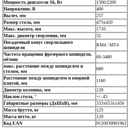
Мощность двигателя S6, Вт
1500/2200
Напряжение, В
400
Вылет, мм
257
Размер стола, мм
475x420
Макс. высота, мм
1710
Макс. диаметр сверления, мм
32
Посадочный конус сверлильного
КМ4 / MT4
шпинделя
Частота вращения фрезерного шпинделя,
60-3480
об/мин
макс. расстояние между шпинделем и
680
столом, мм
Расстояние между шпинделем и опорной
1160
плитой, мм
Диаметр колонны, мм
120
Наклон стола,
°
+/- 45
Габаритные размеры (ДхШхВ), мм
333х653х1450
Масса брутто, кг
125
Масса нетто, кг
120
Код EAN
9120039901961