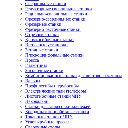
Сверлильные станки
Редукторные сверлильные станки
Радиально-сверлильные станки
Фрезерно-сверлильные станки
Фрезерные станки
Фрезерно-расточные станки
Отрезные станки
Кромкогибочные станки
Вытяжные установки
Заточные станки
Плоскошлифовальные станки
Пресса
Гильотины
Зиговочные станки
Комбинированные станки для листового металла
Вальцы
Профилегибы и трубогибы
Электрические тали (тельферы)
Листогибочные станки ЧПУ
Наковальни
Станки для запресовки крепежей
Координатно-пробивные станки
Токарные станки с ЧПУ
Угловырубные прессы
Сварочные столы