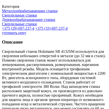
Категория
Металлообрабатывающие станки
Сверлильные станки
Деревообрабатывающие станки
Сверлильные станки
+375 (29) 697-237-4
+375 (33) 697-237-4
уточнить цену
Описание
Сверлильный станок Holzmann SB 4132SM используется для
сверления небольших отверстий в металле (до 32 мм в стали).
Помимо сверления станок может использоваться для
зенкерования, рассверливания, развертывания, нарезания
внутренней резьбы. Модель оснащается трехфазным
электрическим двигателем с номинальной мощностью в 2200
Вт, двигатель асинхронного типа, оборудован системой
активного воздушного охлаждения. Станок работает от
трехфазной электросети 380 Вольт. Над шпинделем станка
расположен защитный кожух, он производится из довольно
прочного акрила, полностью прозрачный. Кожух необходим
для защиты лица и органов зрения оператора от возможного
попадания искр и металлической стружки. Частота вращения
шпинделя легко регулируется, она может составлять от 60 до