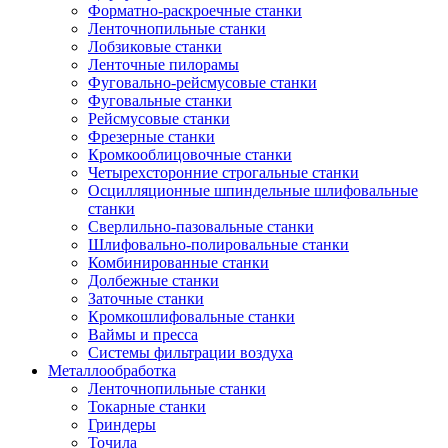
Форматно-раскроечные станки
Ленточнопильные станки
Лобзиковые станки
Ленточные пилорамы
Фуговально-рейсмусовые станки
Фуговальные станки
Рейсмусовые станки
Фрезерные станки
Кромкооблицовочные станки
Четырехсторонние строгальные станки
Осцилляционные шпиндельные шлифовальные
станки
Сверлильно-пазовальные станки
Шлифовально-полировальные станки
Комбинированные станки
Долбежные станки
Заточные станки
Кромкошлифовальные станки
Ваймы и пресса
Системы фильтрации воздуха
Металлообработка
Ленточнопильные станки
Токарные станки
Гриндеры
Точила