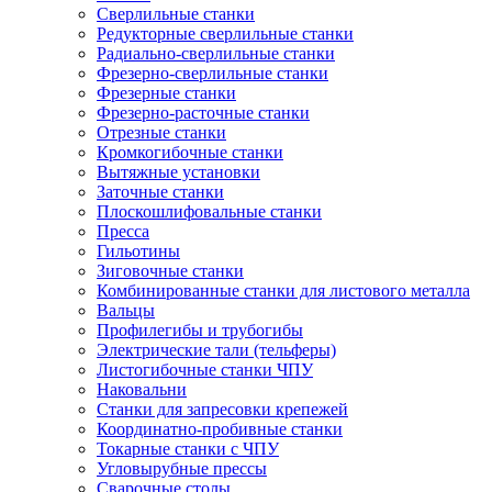
Сверлильные станки
Редукторные сверлильные станки
Радиально-сверлильные станки
Фрезерно-сверлильные станки
Фрезерные станки
Фрезерно-расточные станки
Отрезные станки
Кромкогибочные станки
Вытяжные установки
Заточные станки
Плоскошлифовальные станки
Пресса
Гильотины
Зиговочные станки
Комбинированные станки для листового металла
Вальцы
Профилегибы и трубогибы
Электрические тали (тельферы)
Листогибочные станки ЧПУ
Наковальни
Станки для запресовки крепежей
Координатно-пробивные станки
Токарные станки с ЧПУ
Угловырубные прессы
Сварочные столы