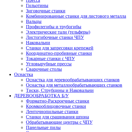
Пресса
Гильотины
Зиговочные станки
Комбинированные станки для листового металла
Вальцы
Профилегибы и трубогибы
Электрические тали (тельферы)
Листогибочные станки ЧПУ
Наковальни
Станки для запресовки крепежей
Координатно-пробивные станки
Токарные станки с ЧПУ
Угловырубные прессы
Сварочные столы
Оснастка
Оснастка для деревообрабатывающих станков
Оснастка для металлообрабатывающих станков
Тиски, Струбцины и Наковальни
ДЕРЕВООБРАБОТКА Б/У
Форматно-Раскроечные станки
Кромкооблицовочные станки
Ленточнопильные станки
Станки для сращивания шпона
Обрабатывающие центры с ЧПУ
Панельные пилы