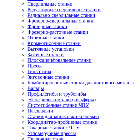
Сверлильные станки
Редукторные сверлильные станки
Радиально-сверлильные станки
Фрезерно-сверлильные станки
Фрезерные станки
Фрезерно-расточные станки
Отрезные станки
Кромкогибочные станки
Вытяжные установки
Заточные станки
Плоскошлифовальные станки
Пресса
Гильотины
Зиговочные станки
Комбинированные станки для листового металла
Вальцы
Профилегибы и трубогибы
Электрические тали (тельферы)
Листогибочные станки ЧПУ
Наковальни
Станки для запресовки крепежей
Координатно-пробивные станки
Токарные станки с ЧПУ
Угловырубные прессы
Сварочные столы