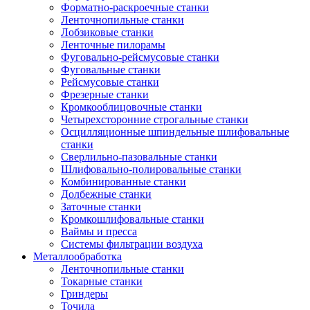
Форматно-раскроечные станки
Ленточнопильные станки
Лобзиковые станки
Ленточные пилорамы
Фуговально-рейсмусовые станки
Фуговальные станки
Рейсмусовые станки
Фрезерные станки
Кромкооблицовочные станки
Четырехсторонние строгальные станки
Осцилляционные шпиндельные шлифовальные
станки
Сверлильно-пазовальные станки
Шлифовально-полировальные станки
Комбинированные станки
Долбежные станки
Заточные станки
Кромкошлифовальные станки
Ваймы и пресса
Системы фильтрации воздуха
Металлообработка
Ленточнопильные станки
Токарные станки
Гриндеры
Точила